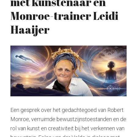
met kunstenaar en 
Monroe-trainer Leidi 
Hindoeïsme
Stockhausen
Zoeken
Haaijer
Kabbala
Tarot
radiolilapodcast@gmail.com
Kashmir Shaivisme
Krishnamurti
Donatie
Westerse cultuur
Muziek
Theosofie
Een gesprek over het gedachtegoed van Robert 
Monroe, verruimde bewustzijnstoestanden en de 
rol van kunst en creativiteit bij het verkennen van 