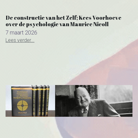
Gurdjieff Ouspensky
De constructie van het Zelf; Kees Voorhoeve
Kashmir Shaivisme
over de psychologie van Maurice Nicoll
7 maart 2026
Lees verder...