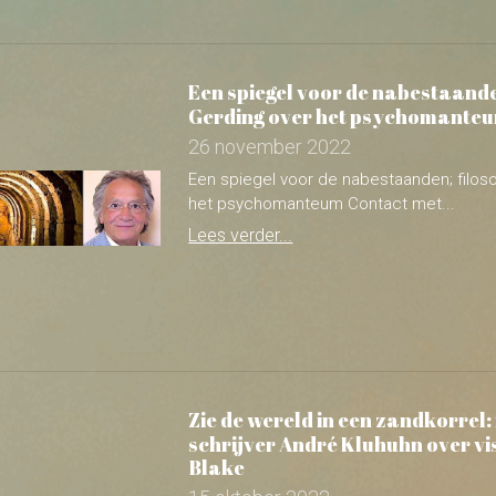
26 november 2022
Een spiegel voor de nabestaanden; filos
het psychomanteum Contact met...
Lees verder...
Zie de wereld in een zandkorrel: 
schrijver André Kluhuhn over vi
Blake
15 oktober 2022
Zie de wereld in een zandkorrel: filosoof
Kluhuhn over visionair William Blake...
Lees verder...