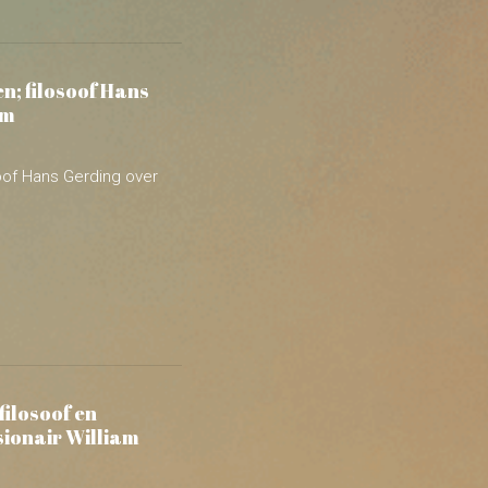
oof Hans Gerding over
filosoof en
sionair William
 en schrijver André