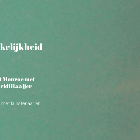
kelijkheid
rt Monroe met
eidi Haaijer
 met kunstenaar en
 bewustzijn en