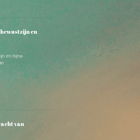
jn en bijna-
n...
racht van
an buitengewone