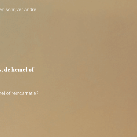
, de hemel of
el of reïncarnatie?
.
aanteverandering:
anza's