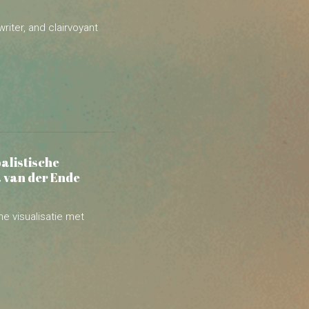
alistische
 van der Ende
he visualisatie met
n; filosoof Hans
um