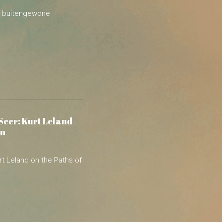
Seer: Kurt Leland
on
rt Leland on the Paths of
cheikundige en
 lessen van Don