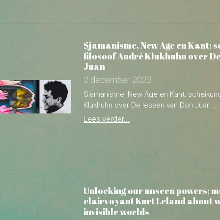
Juan
2 december 2023
Sjamanisme, New Age en Kant; scheikund
Klukhuhn over De lessen van Don Juan ...
Lees verder...
Unlocking our unseen powers; mu
clairvoyant Kurt Leland about 
invisible worlds
17 juni 2023
Unlocking our unseen powers; musician, w
Kurt Leland about working with...
Lees verder...