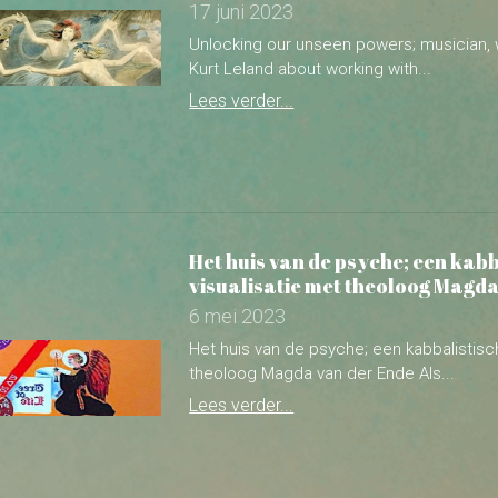
Het huis van de psyche; een kabb
visualisatie met theoloog Magda
6 mei 2023
Het huis van de psyche; een kabbalistisc
theoloog Magda van der Ende Als...
Lees verder...
Een spiegel voor de nabestaande
Gerding over het psychomante