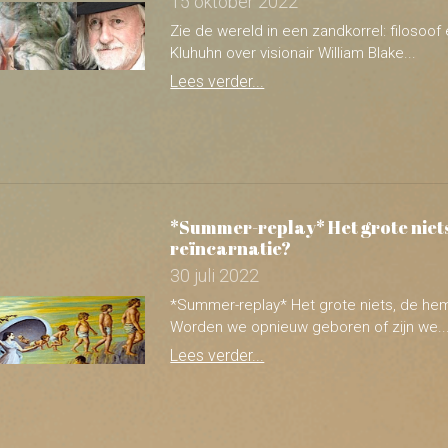
*Summer-replay* Het grote niets
reïncarnatie?
30 juli 2022
*Summer-replay* Het grote niets, de hem
Worden we opnieuw geboren of zijn we..
Lees verder...
Wijze raad en de kunst van ged
Nico Spaans over de Hávámal st