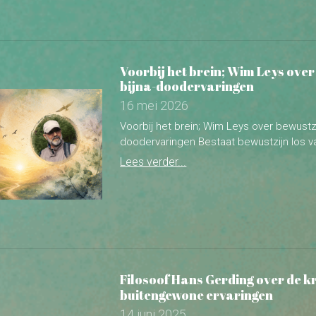
bijna-doodervaringen
16 mei 2026
Voorbij het brein; Wim Leys over bewustzi
doodervaringen Bestaat bewustzijn los va
Lees verder...
Filosoof Hans Gerding over de k
buitengewone ervaringen
14 juni 2025
Filosoof Hans Gerding over de kracht v
ervaringen Hoe gek is het als je dingen...
Lees verder...