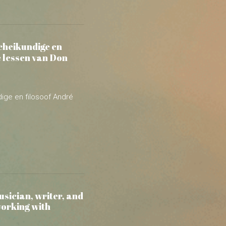
ige en filosoof André
sician, writer, and
working with
riter, and clairvoyant