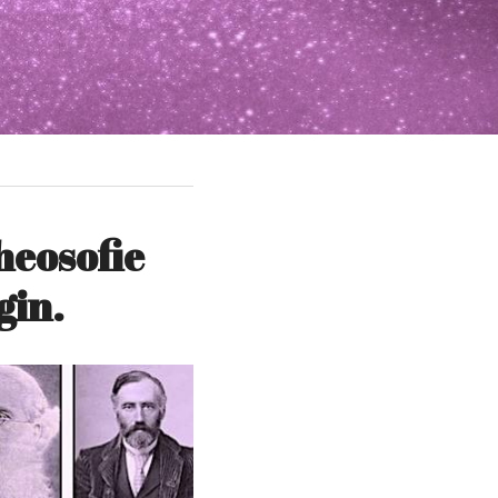
eosofie 
gin.