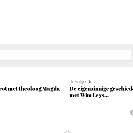
De volgende
irot met theoloog Magda
De eigenzinnige geschied
met Wim Leys...