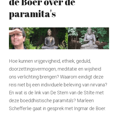
de Boer over de 
paramita's
Hindoeïsme
Stockhausen
Zoeken
Kabbala
Tarot
radiolilapodcast@gmail.com
Kashmir Shaivisme
Krishnamurti
Donatie
Westerse cultuur
Hoe kunnen vrijgevigheid, ethiek, geduld, 
doorzettingsvermogen, meditatie en wijsheid 
Muziek
ons verlichting brengen? Waarom eindigt deze 
Theosofie
reis niet bij een individuele beleving van nirvana? 
En wat is de link van De Stem van de Stilte met 
deze boeddhistische paramita's? Marleen 
Schefferlie gaat in gesprek met Ingmar de Boer.