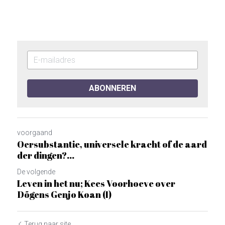
ABONNEREN
voorgaand
Oersubstantie, universele kracht of de aard
der dingen?...
De volgende
Leven in het nu; Kees Voorhoeve over
Dõgens Genjo Koan (I)
Terug naar site