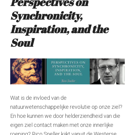
Perspectives on 
Synchronicity, 
Hindoeïsme
Stockhausen
Zoeken
Inspiration, and the 
Kabbala
Tarot
radiolilapodcast@gmail.com
Soul
Kashmir Shaivisme
Krishnamurti
Donatie
Westerse cultuur
Muziek
Theosofie
Wat is de invloed van de 
natuurwetenschappelijke revolutie op onze ziel? 
En hoe kunnen we door helderziendheid van die 
eigen ziel contact maken met onze innerlijke 
roeping? Rico Sneller kijkt vanuit de Westerse 