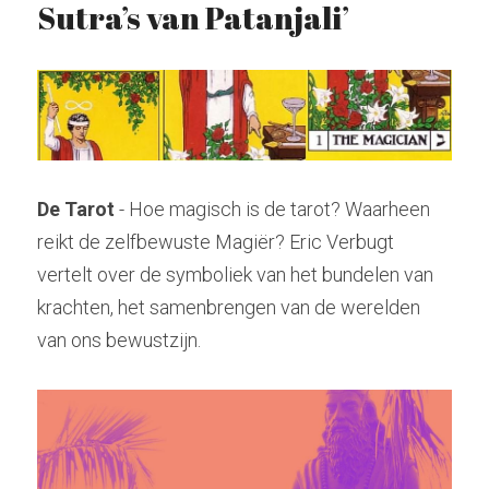
Sutra’s van Patanjali’
Hindoeïsme
Stockhausen
Zoeken
Kabbala
Tarot
radiolilapodcast@gmail.com
Kashmir Shaivisme
Krishnamurti
De Tarot
 - Hoe magisch is de tarot? Waarheen 
Donatie
reikt de zelfbewuste Magiër? Eric Verbugt 
Westerse cultuur
vertelt over de symboliek van het bundelen van 
Muziek
krachten, het samenbrengen van de werelden 
van ons bewustzijn.
Theosofie