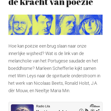
de kracht van poëzie
Hindoeïsme
Stockhausen
Zoeken
Kabbala
Tarot
radiolilapodcast@gmail.com
Kashmir Shaivisme
Krishnamurti
Hoe kan poëzie een brug slaan naar onze 
Donatie
innerlijke wijsheid? Wat is de link van de 
Westerse cultuur
melancholie van het Portugese saudade en het 
Muziek
boeddhisme? Marleen Schefferlie kijkt samen 
met Wim Leys naar de spirituele onderstroom in 
Theosofie
het werk van Nicolaas Beets, Ronald Holst, J.A. 
dèr Mouw, en Neeltje Maria Min.