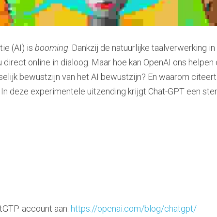
e (AI) is 
booming
. Dankzij de natuurlijke taalverwerking i
irect online in dialoog. Maar hoe kan OpenAI ons helpen o
elijk bewustzijn van het AI bewustzijn? En waarom citeert 
 In deze experimentele uitzending krijgt Chat-GPT een ste
atGTP-account aan: 
https://openai.com/blog/chatgpt/