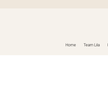
Home
Home
Team Lila
Team Lila