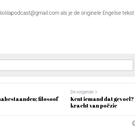
diolilapodcast@gmail.com als je de originele Engelse tekst
De volgende
 nabestaanden; filosoof
Kent iemand dat gevoel?
kracht van poëzie