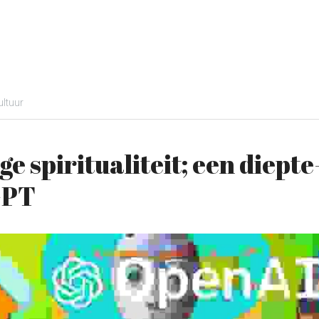
ltuur
e spiritualiteit; een diepte
GPT