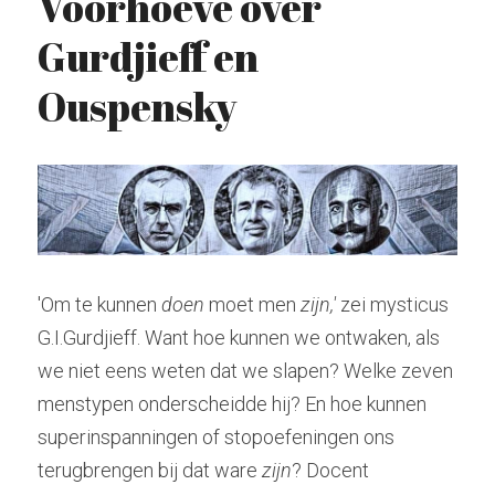
Voorhoeve over 
Gurdjieff en 
Hindoeïsme
Stockhausen
Zoeken
Ouspensky
Kabbala
Tarot
radiolilapodcast@gmail.com
Kashmir Shaivisme
Krishnamurti
Donatie
Westerse cultuur
Muziek
'Om te kunnen 
doen
 moet men 
zijn,' 
zei mysticus 
G.I.Gurdjieff. Want hoe kunnen we ontwaken, als 
Theosofie
we niet eens weten dat we slapen? Welke zeven 
menstypen onderscheidde hij? En hoe kunnen 
superinspanningen of stopoefeningen ons 
terugbrengen bij dat ware 
zijn
? Docent 