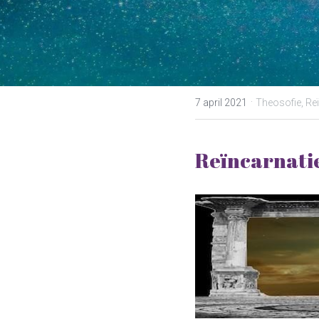
·
7 april 2021
Theosofie,
Re
Reïncarnatie 