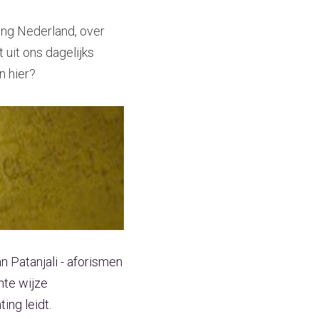
ng Nederland, over 
uit ons dagelijks 
n hier?
n Patanjali - aforismen 
nte wijze 
ing leidt.