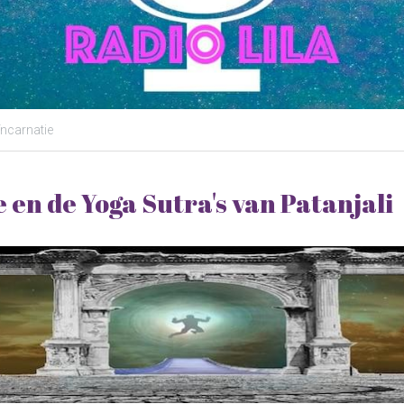
ïncarnatie
en de Yoga Sutra's van Patanjali 