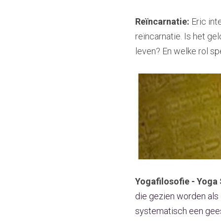
Reïncarnatie: 
Eric in
reïncarnatie. Is het ge
leven? En welke rol sp
Yogafilosofie - Yoga S
die gezien worden als 
systematisch een geest