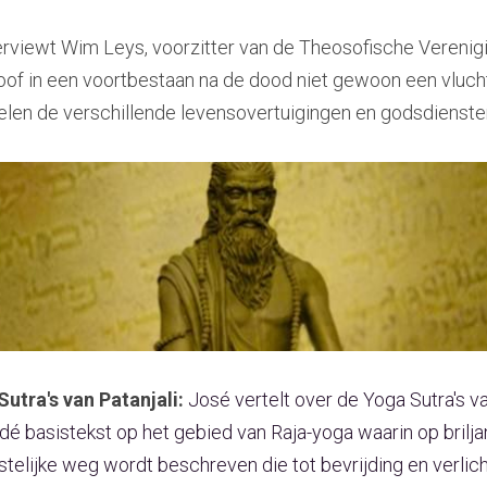
terviewt Wim Leys, voorzitter van de Theosofische Verenigi
loof in een voortbestaan na de dood niet gewoon een vlucht 
elen de verschillende levensovertuigingen en godsdienste
utra's van Patanjali: 
José vertelt over de Yoga Sutra's va
dé basistekst op het gebied van 
Raja-yoga
 waarin op brilja
elijke weg wordt beschreven die tot bevrijding en verlicht