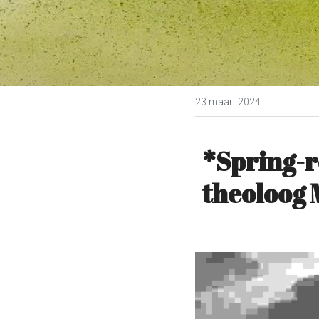
23 maart 2024
*Spring-r
theoloog 