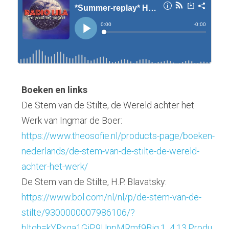
Boeken en links
De Stem van de Stilte, de Wereld achter het 
Werk van Ingmar de Boer:
https://www.theosofie.nl/products-page/boeken-
nederlands/de-stem-van-de-stilte-de-wereld-
achter-het-werk/
De Stem van de Stilte, H.P. Blavatsky:
https://www.bol.com/nl/nl/p/de-stem-van-de-
stilte/9300000007986106/?
bltgh=kYRxga1GiP9UnpMRmf9Big.1_4.13.Produ