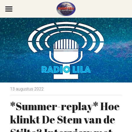
Home
Team Lila
Podcasts
Categorieën
Series
Westerse filosofie
Boeddhisme
Theosofie
De Geheime Leer
13 augustus 2022
*Summer-replay* Hoe 
Christelijke mystiek
Edda
Gasten
klinkt De Stem van de 
Daoïsme
Gurdjieff Ouspensky
Līlā
Grenservaringen
Reïncarnatie
Contact