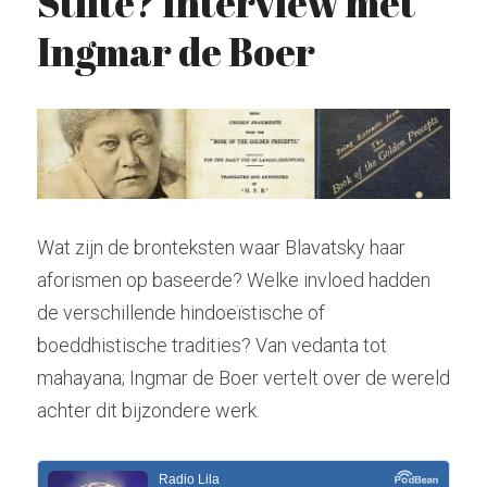
Stilte? Interview met 
Ingmar de Boer
Hindoeïsme
Stockhausen
Zoeken
Kabbala
Tarot
radiolilapodcast@gmail.com
Kashmir Shaivisme
Krishnamurti
Donatie
Westerse cultuur
Wat zijn de bronteksten waar Blavatsky haar 
aforismen op baseerde? Welke invloed hadden 
Muziek
de verschillende hindoeïstische of 
Theosofie
boeddhistische tradities? Van vedanta tot 
mahayana; Ingmar de Boer vertelt over de wereld 
achter dit bijzondere werk.