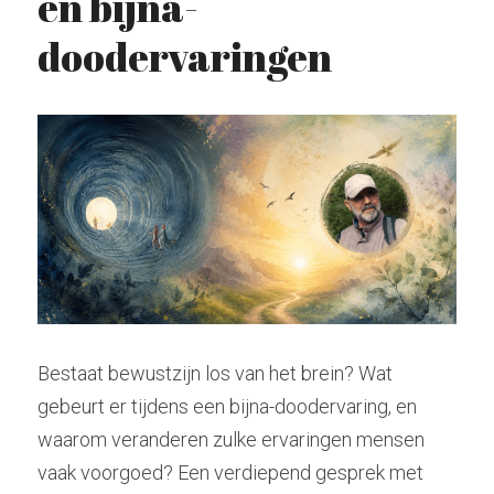
en bijna-
doodervaringen
Hindoeïsme
Stockhausen
Zoeken
Kabbala
Tarot
radiolilapodcast@gmail.com
Kashmir Shaivisme
Krishnamurti
Donatie
Westerse cultuur
Muziek
Theosofie
Bestaat bewustzijn los van het brein? Wat 
gebeurt er tijdens een bijna-doodervaring, en 
waarom veranderen zulke ervaringen mensen 
vaak voorgoed? Een verdiepend gesprek met 