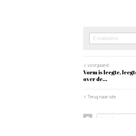
voorgaand
Vorm is leegte, leeg
over de...
Terug naar site