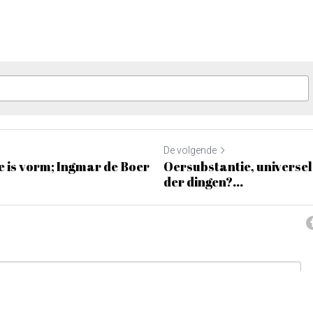
De volgende
te is vorm; Ingmar de Boer
Oersubstantie, universel
der dingen?...