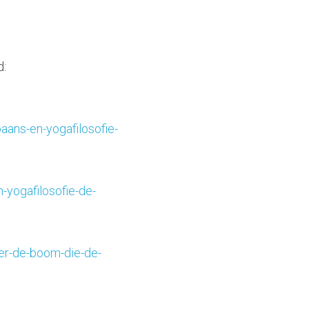
d:
aans-en-yogafilosofie-
-yogafilosofie-de-
ver-de-boom-die-de-