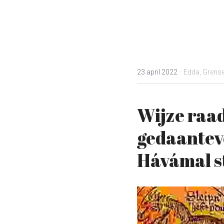
·
23 april 2022
Edda,
Grense
Wijze raad
gedaanteve
Hávámal s