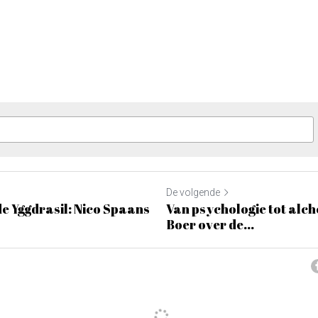
De volgende
de Yggdrasil: Nico Spaans
Van psychologie tot alc
Boer over de...