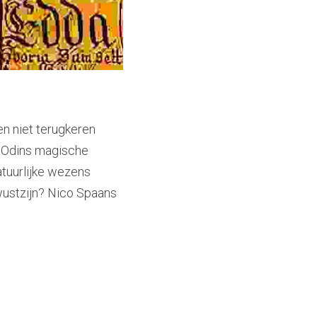
en niet terugkeren 
n Odins magische 
uurlijke wezens 
wustzijn? Nico Spaans 