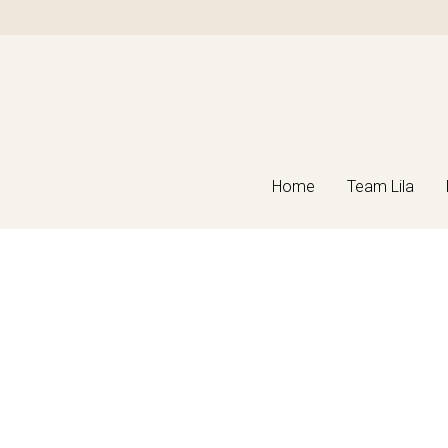
Home
Home
Team Lila
Team Lila