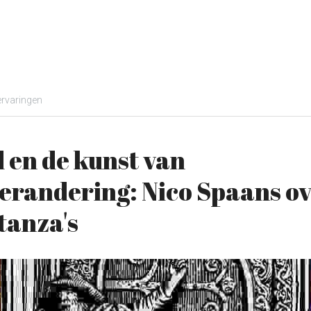
rvaringen
 en de kunst van 
randering: Nico Spaans ove
tanza's