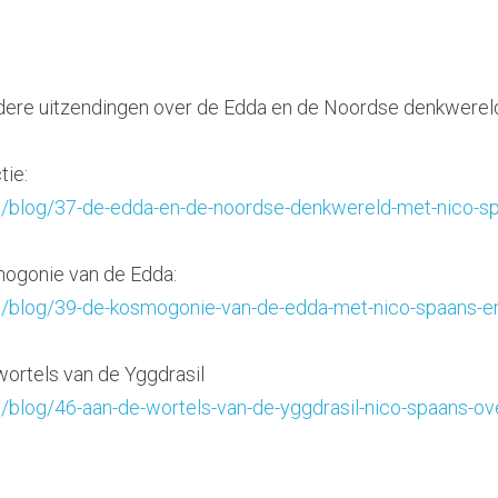
ndere uitzendingen over de Edda en de Noordse denkwerel
tie:
.nl/blog/37-de-edda-en-de-noordse-denkwereld-met-nico-sp
mogonie van de Edda:
.nl/blog/39-de-kosmogonie-van-de-edda-met-nico-spaans-en
wortels van de Yggdrasil
.nl/blog/46-aan-de-wortels-van-de-yggdrasil-nico-spaans-o