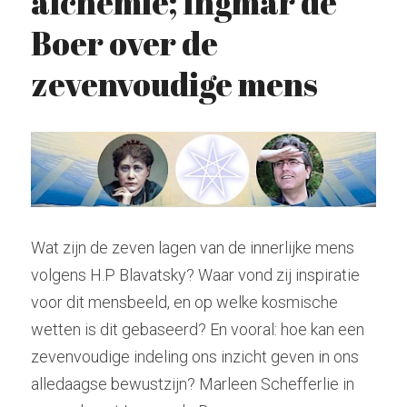
alchemie; Ingmar de 
Boer over de 
Hindoeïsme
Stockhausen
Zoeken
zevenvoudige mens
Kabbala
Tarot
radiolilapodcast@gmail.com
Kashmir Shaivisme
Krishnamurti
Donatie
Westerse cultuur
Muziek
Wat zijn de zeven lagen van de innerlijke mens 
volgens H.P Blavatsky? Waar vond zij inspiratie 
Theosofie
voor dit mensbeeld, en op welke kosmische 
wetten is dit gebaseerd? En vooral: hoe kan een 
zevenvoudige indeling ons inzicht geven in ons 
alledaagse bewustzijn? Marleen Schefferlie in 