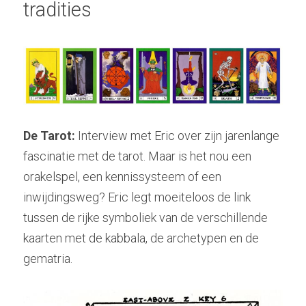
tradities
Hindoeïsme
Stockhausen
Zoeken
Kabbala
Tarot
radiolilapodcast@gmail.com
Kashmir Shaivisme
Krishnamurti
De Tarot: 
Interview met Eric over zijn jarenlange 
Donatie
Westerse cultuur
fascinatie met de tarot. Maar is het nou een 
orakelspel, een kennissysteem of een 
Muziek
inwijdingsweg? Eric legt moeiteloos de link 
Theosofie
tussen de rijke symboliek van de verschillende 
kaarten met de kabbala, de archetypen en de 
gematria. 