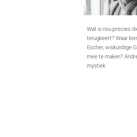
Wat is nou precies di
terugkeert? Waar kom
Escher, wiskundige G
mee te maken? André K
mystiek.