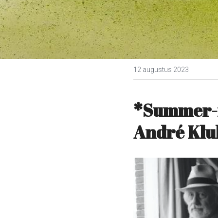
12 augustus 2023
*Summer-re
André Klu