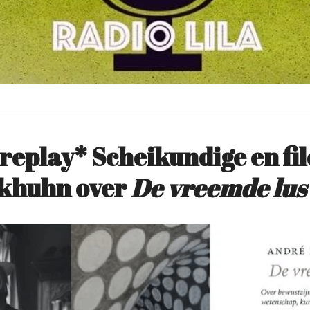
play* Scheikundige en filo
khuhn over
 De vreemde lus