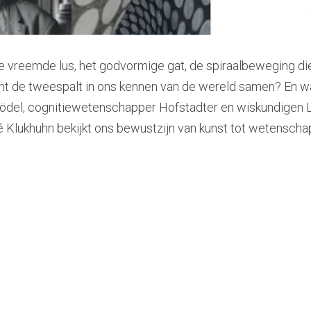
e vreemde lus, het godvormige gat, de spiraalbeweging die 
t de tweespalt in ons kennen van de wereld samen? En wa
ödel, cognitiewetenschapper Hofstadter en wiskundigen Le
lukhuhn bekijkt ons bewustzijn van kunst tot wetenschap e