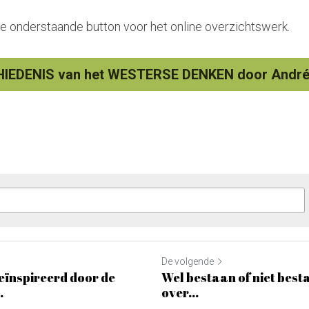
e onderstaande button voor het online overzichtswerk.
IEDENIS van het WESTERSE DENKEN door André
De volgende
ïnspireerd door de
Wel bestaan of niet bes
.
over...