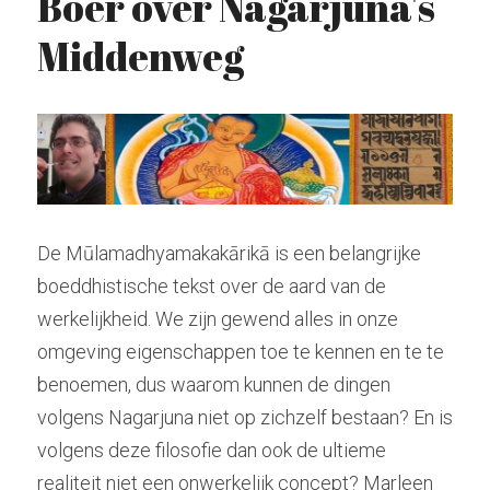
Boer over Nagarjuna's 
Middenweg
Hindoeïsme
Stockhausen
Zoeken
Kabbala
Tarot
radiolilapodcast@gmail.com
Kashmir Shaivisme
Krishnamurti
Donatie
Westerse cultuur
De Mūlamadhyamakakārikā is een belangrijke 
boeddhistische tekst over de aard van de 
Muziek
werkelijkheid. We zijn gewend alles in onze 
Theosofie
omgeving eigenschappen toe te kennen en te te 
benoemen, dus waarom kunnen de dingen 
volgens Nagarjuna niet op zichzelf bestaan? En is 
volgens deze filosofie dan ook de ultieme 
realiteit niet een onwerkelijk concept? Marleen 