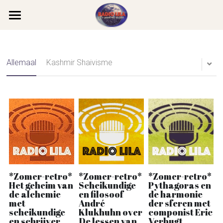
×
BLOG CATEGORIEËN
Home
Alle categorieën
Team Lila
Allemaal
Kashmir Shaivisme
Tarot
Podcasts
Muziek
Categorieën
Edda
Series
Westerse filosofie
Boeddhisme
Boeddhisme
Theosofie
De Geheime Leer
Geheime Leer
Christelijke mystiek
Edda
Gasten
*Zomer-retro*
*Zomer-retro*
*Zomer-retro*
Het geheim van
Scheikundige
Pythagoras en
de alchemie
en filosoof
de harmonie
Daoïsme
Hindoeïsme
Gurdjieff Ouspensky
Līlā
met
André
der sferen met
scheikundige
Klukhuhn over
componist Eric
Grenservaringen
Reïncarnatie
Kabbala
en schrijver
De lessen van
Verbugt
Contact