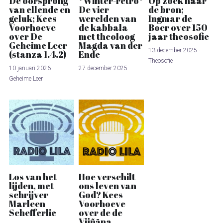
De oorsprong
*Winter-retro*
Op zoek naar
van ellende en
De vier
de bron;
geluk; Kees
werelden van
Ingmar de
Voorhoeve
de kabbala
Boer over 150
over De
met theoloog
jaar theosofie
Geheime Leer
Magda van der
13 december 2025
·
(stanza 1.4.2)
Ende
Theosofie
10 januari 2026
·
27 december 2025
Geheime Leer
Los van het
Hoe verschilt
lijden, met
ons leven van
schrijver
God? Kees
Marleen
Voorhoeve
Schefferlie
over de de
Vijñāna