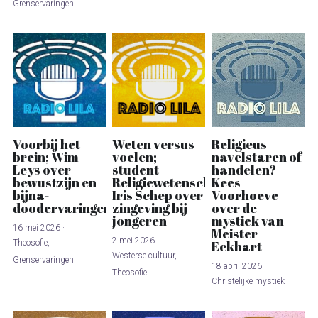
Grenservaringen
Gurdjieff Ouspensky
Kashmir Shaivisme
Voorbij het
Weten versus
Religieus
brein; Wim
voelen;
navelstaren of
Leys over
student
handelen?
bewustzijn en
Religiewetenschappen
Kees
bijna-
Iris Schep over
Voorhoeve
doodervaringen
zingeving bij
over de
jongeren
mystiek van
16 mei 2026
·
Meister
2 mei 2026
·
Theosofie,
Eckhart
Westerse cultuur,
Grenservaringen
18 april 2026
·
Theosofie
Christelijke mystiek