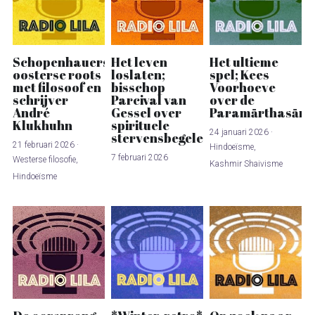
Schopenhauers
Het leven
Het ultieme
oosterse roots
loslaten;
spel; Kees
met filosoof en
bisschop
Voorhoeve
schrijver
Parcival van
over de
André
Gessel over
Paramārthasāra
Klukhuhn
spirituele
24 januari 2026
·
stervensbegeleiding
21 februari 2026
·
Hindoeïsme,
7 februari 2026
Westerse filosofie,
Kashmir Shaivisme
Hindoeïsme