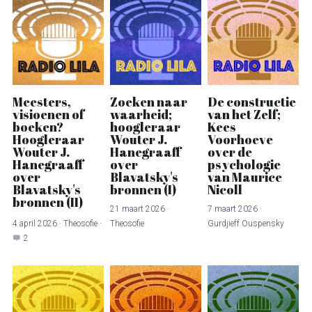
Meesters,
Zoeken naar
De constructie
visioenen of
waarheid;
van het Zelf;
boeken?
hoogleraar
Kees
Hoogleraar
Wouter J.
Voorhoeve
Wouter J.
Hanegraaff
over de
Hanegraaff
over
psychologie
over
Blavatsky's
van Maurice
Blavatsky's
bronnen (I)
Nicoll
bronnen (II)
21 maart 2026
·
7 maart 2026
·
4 april 2026
·
Theosofie
·
Theosofie
Gurdjieff Ouspensky
2